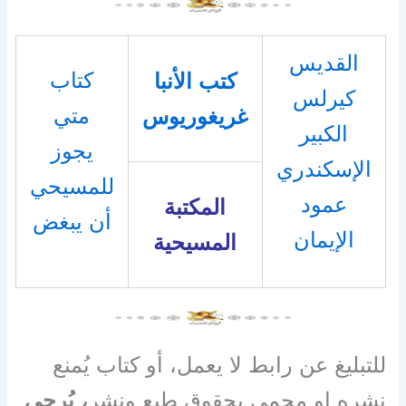
القديس
كتاب
كتب الأنبا
كيرلس
متي
غريغوريوس
الكبير
يجوز
الإسكندري
للمسيحي
عمود
المكتبة
أن يبغض
الإيمان
المسيحية
للتبليغ عن رابط لا يعمل، أو كتاب يُمنع
نشره او محمي بحقوق طبع ونشر
، يُرجى