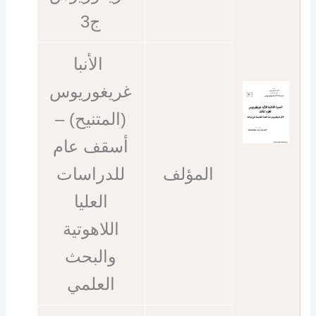
ج3
الأنبا
غريغوريوس
(المتنيح) –
أسقف عام
المؤلف
للدراسات
العليا
اللاهوتية
والبحث
العلمي