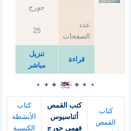
جورج
عدد
25
الصفحات
تنزيل
قراءة
مباشر
كتب القمص
كتاب
كتاب
أثناسيوس
الأنشطة
القمص
فهمي جورج
الكنسية