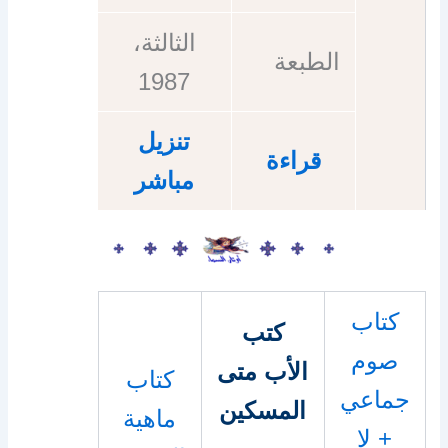
الثالثة،
الطبعة
1987
تنزيل
قراءة
مباشر
كتاب
كتب
صوم
الأب متى
كتاب
جماعي
المسكين
ماهية
+ لا