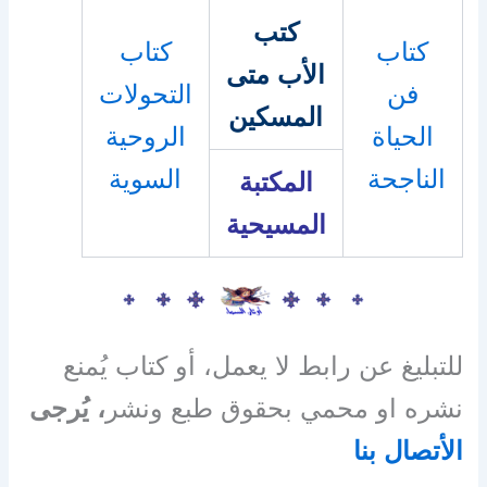
كتب
كتاب
كتاب
الأب متى
فن
التحولات
المسكين
الحياة
الروحية
الناجحة
السوية
المكتبة
المسيحية
للتبليغ عن رابط لا يعمل، أو كتاب يُمنع
نشره او محمي بحقوق طبع ونشر
، يُرجى
الأتصال بنا