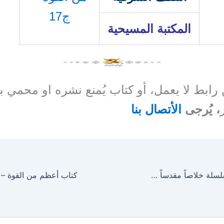
ج17
المكتبة المسيحية
ن رابط لا يعمل، أو كتاب يُمنع نشره او محمي 
، يُرجى
الأتصال بنا
كتاب الغالب – سلسلة خلاصاً مقدساً ج15 للأنبا مقار أسقف الشرقية