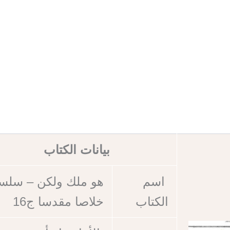
بيانات الكتاب
اسم
هو ملك ولكن – سلس
الكتاب
خلاصا مقدسا ج16