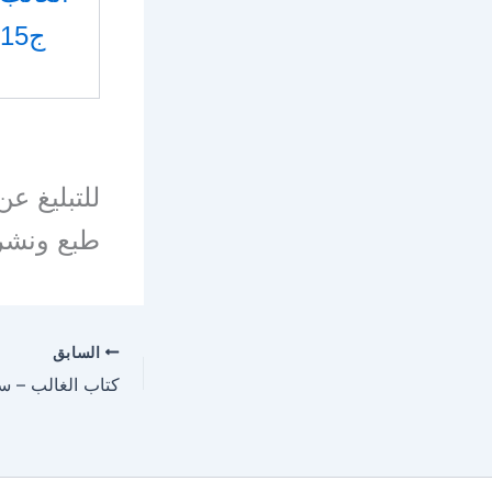
ج15
للتبليغ ع
طبع ونشر
السابق