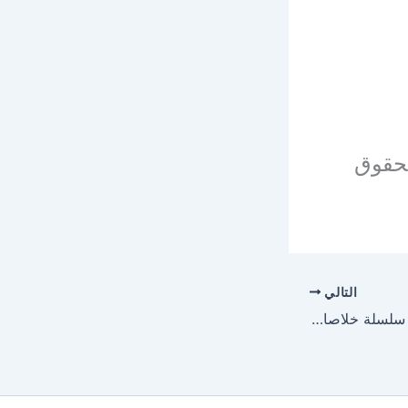
بحقوق
التالي
كتاب أعظم من القوة – سلسلة خلاصا مقدسا ج17 للأنبا مقار أسقف الشرقية