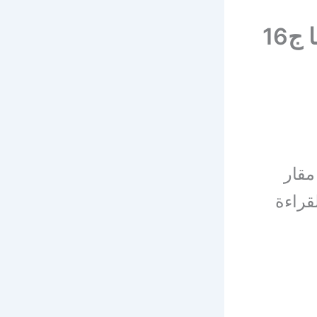
كتاب هو ملك ولكن – سلسلة خلاصا مقدسا ج16
دسا ج16 – الأنبا مقار
ر أو القراءة