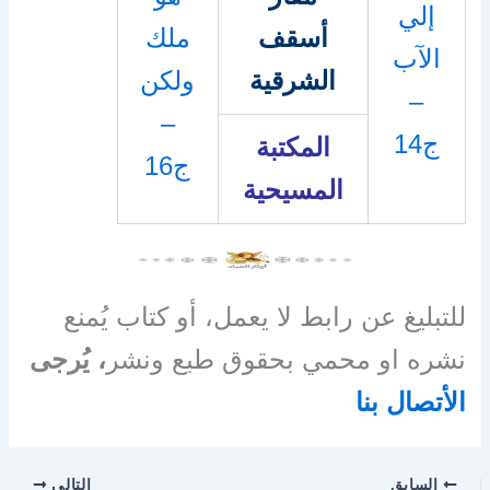
إلي
أسقف
ملك
الآب
الشرقية
ولكن
–
–
ج14
المكتبة
ج16
المسيحية
للتبليغ عن رابط لا يعمل، أو كتاب يُمنع
نشره او محمي بحقوق طبع ونشر
، يُرجى
الأتصال بنا
السابق
التالي