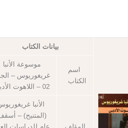
بيانات الكتاب
موسوعة الأنبا
اسم
غريغوريوس – الجز
الكتاب
02 – اللاهوت الأدبي
الأنبا غريغوريوس
(المتنيح) – أسقف
المؤلف
عام للدراسات العل