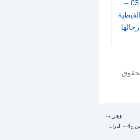
الجزء 03 –
القبطية
جالها
بحقوق
التالي
موسوعة الأنبا غريغوريوس ج4 – الدراسات الفلسفية