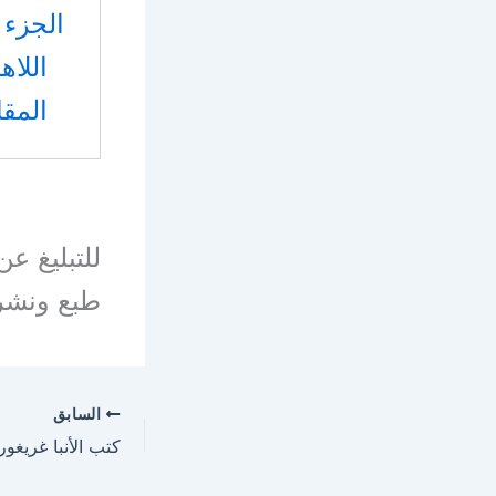
اللا
المق
للتبليغ ع
طبع ونشر
السابق
كتب الأنبا غريغو