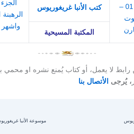
الجزء 01 –
كتب الأنبا غريغوريوس
الرهبنة 
هوت
واشهر ر
ارن
المكتبة المسيحية
ن رابط لا يعمل، أو كتاب يُمنع نشره او محمي 
، يُرجى
الأتصال بنا
ريوس