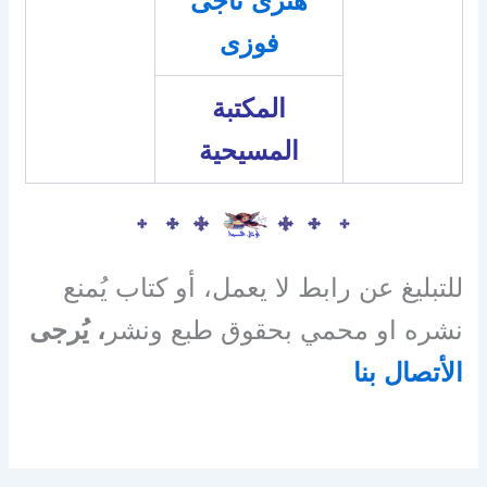
هنرى ناجى
فوزى
المكتبة
المسيحية
للتبليغ عن رابط لا يعمل، أو كتاب يُمنع
نشره او محمي بحقوق طبع ونشر
، يُرجى
الأتصال بنا