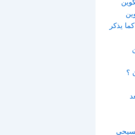
كوين
ين
ما يذكر
 ؟
د
مسيحي