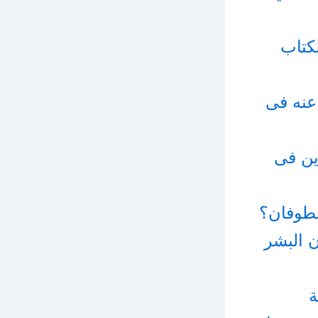
 يذكر الكتاب
عنه فى
ين فى
 البشر