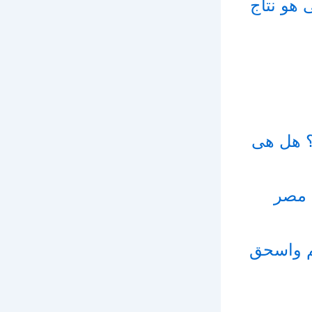
هو نتاج
؟ هل هى
ى مصر
يم واسحق