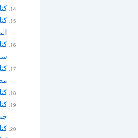
كتا
ال
كتا
سفر
كتا
مص
كتاب
كتا
جمي
كتا