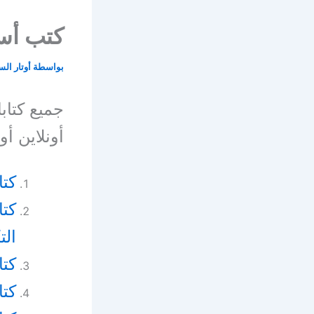
كتب أس
بواسطة
أوتار ال
أونلاين أ
كتا
كتا
الت
كتا
كتا