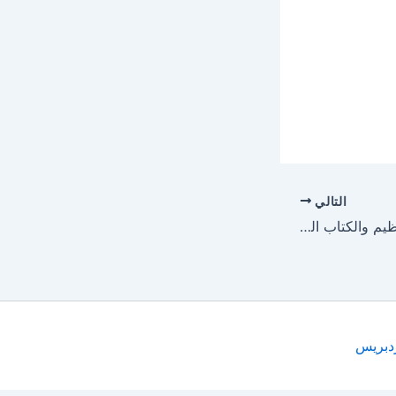
التالي
كتاب نظرية الإنفجار العظيم والكتاب المقدس – أ/ هنرى ناجى فوزى