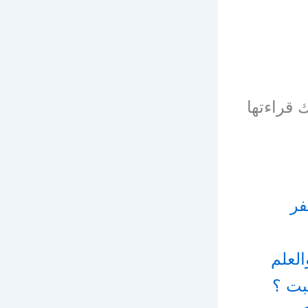
ى فوزى، بصيغة Pdf ، يمكنك قراءتها
فر
لعلم
بت ؟