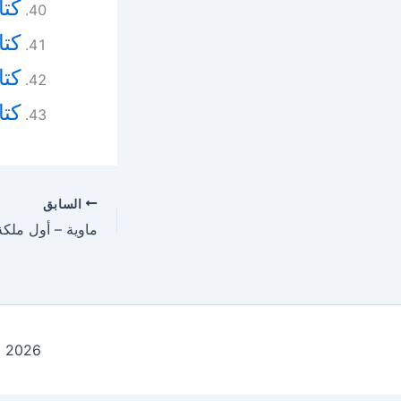
كتا
كت
كتا
كتا
السابق
ماوية – أول ملك
Copyright © 2026