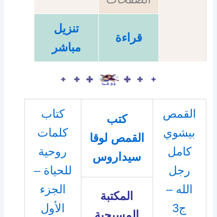
تنزيل
قراءة
مباشر
القمص
كتاب
كتب
بيشوي
كلمات
القمص لوقا
كامل
روحية
سيداروس
رجل
للحياة –
الله –
الجزء
المكتبة
ج3
الأول
المسيحية