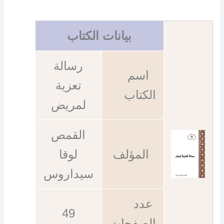
بيانات الكتاب
رسالة
اسم
تعزية
الكتاب
لمريض
القمص
المؤلف
لوقا
سيداروس
عدد
49
الصفحات