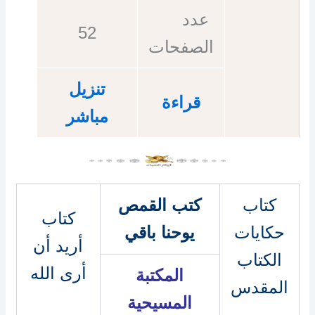
عدد
52
الصفحات
تنزيل
قراءة
مباشر
كتاب
كتب القمص
كتاب
حكايات
يوحنا باقي
أريد أن
الكتاب
أرى الله
المكتبة
المقدس
المسيحية