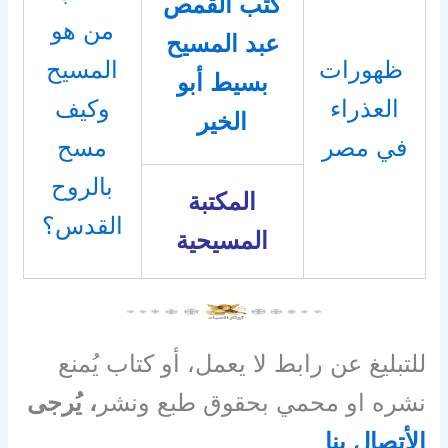
كتب القمص
من هو
عبد المسيح
ظهورات
المسيح
بسيط أبو
العذراء
وكيف
الخير
في مصر
مسح
بالروح
المكتبة
القدس؟
المسيحية
للتبليغ عن رابط لا يعمل، أو كتاب يُمنع
نشره او محمي بحقوق طبع ونشر
، يُرجى
الأتصال بنا