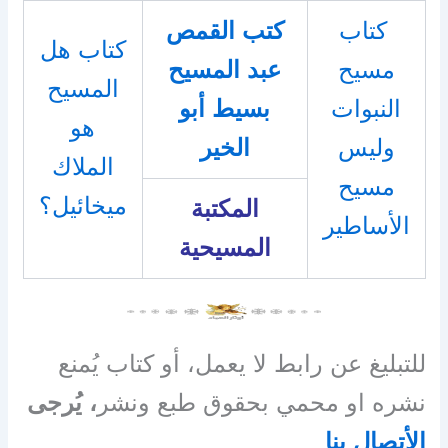
كتاب
كتب القمص
كتاب هل
مسيح
عبد المسيح
المسيح
النبوات
بسيط أبو
هو
وليس
الخير
الملاك
مسيح
ميخائيل؟
المكتبة
الأساطير
المسيحية
للتبليغ عن رابط لا يعمل، أو كتاب يُمنع
نشره او محمي بحقوق طبع ونشر
، يُرجى
الأتصال بنا