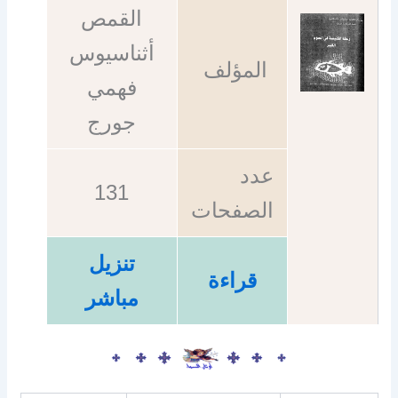
القمص
أثناسيوس
المؤلف
فهمي
جورج
عدد
131
الصفحات
تنزيل
قراءة
مباشر