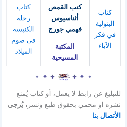
كتب القمص
كتاب
كتاب
أثناسيوس
رحلة
البتولية
فهمي جورج
الكنيسة
في فكر
في صوم
الآباء
المكتبة
الميلاد
المسيحية
للتبليغ عن رابط لا يعمل، أو كتاب يُمنع
نشره او محمي بحقوق طبع ونشر
، يُرجى
الأتصال بنا