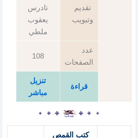
تقديم
تادرس
وتبويب
يعقوب
ملطي
عدد
108
الصفحات
تنزيل
قراءة
مباشر
كتب القمص