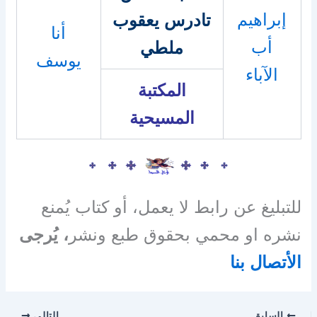
إبراهيم
تادرس يعقوب
أنا
أب
ملطي
يوسف
الآباء
المكتبة
المسيحية
للتبليغ عن رابط لا يعمل، أو كتاب يُمنع
نشره او محمي بحقوق طبع ونشر
، يُرجى
الأتصال بنا
السابق
التالي