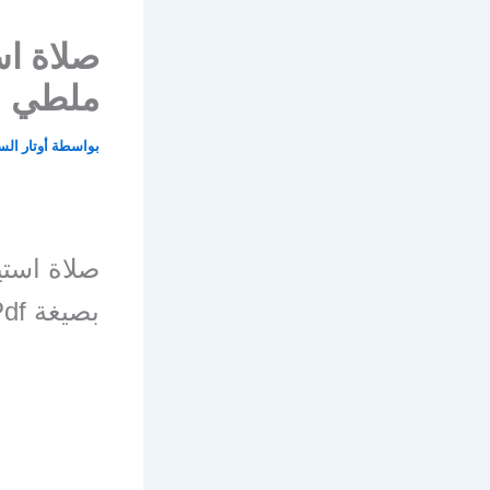
صلاة اس
ملطي
بواسطة
أوتار ال
صلاة استي
بصيغة Pdf للتنزيل المباشر أو القراءة على الموقع.