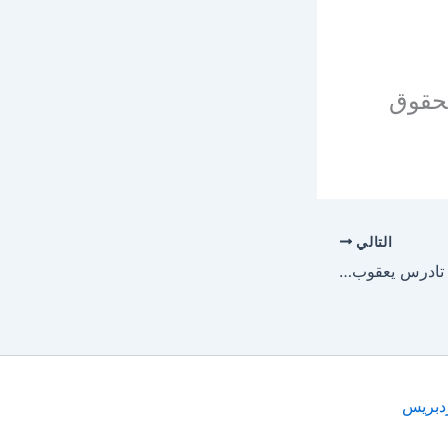
بحقوق
التالي
صلاة مردخاي – القمص تادرس يعقوب ملطي