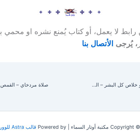
ن رابط لا يعمل، أو كتاب يُمنع نشره او محمي 
، يُرجى
الأتصال بنا
شوق المؤمن نحو خلاص كل البشر – القمص تادرس يعقوب ملطي
 مكتبة أوتار السماء | Powered by
قالب Astra للووردبريس