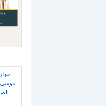
حوار
موسى ا
الصا