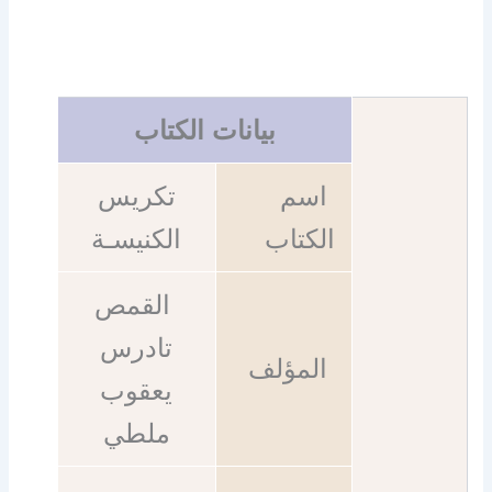
بيانات الكتاب
اسم
تكريس
الكتاب
الكنيسـة
القمص
تادرس
المؤلف
يعقوب
ملطي