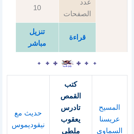
عدد
10
الصفحات
تنزيل
قراءة
مباشر
كتب
القمص
المسيح
تادرس
حديث مع
عريسنا
يعقوب
نيقوديموس
السماوي
ملطي