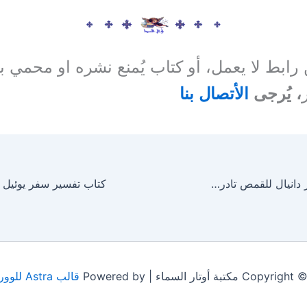
ن رابط لا يعمل، أو كتاب يُمنع نشره او محمي 
، يُرجى
الأتصال بنا
كتاب تفسير سفر دانيال للقمص تادرس يعقوب ملطي
 مكتبة أوتار السماء | Powered by
قالب Astra للووردبريس