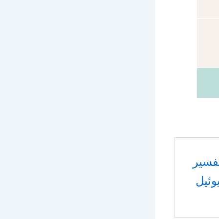
فسير
وئيل