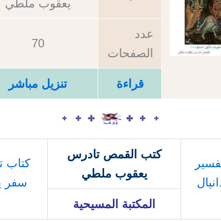
يعقوب ملطي
عدد
70
الصفحات
قراءة
تنزيل مباشر
كتب القمص تادرس
فسير
كتاب ت
يعقوب ملطي
نيال
سفر ي
المكتبة المسيحية