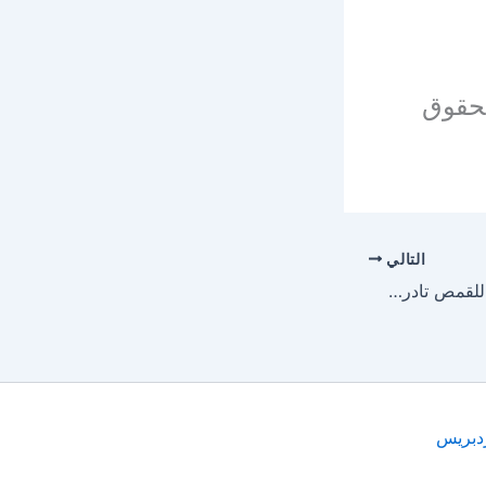
بحقوق
التالي
كتاب تفسير سفر يوئيل للقمص تادرس يعقوب ملطي