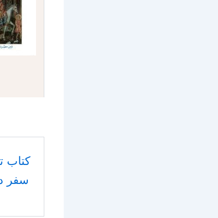
كتاب ت
سفر دا