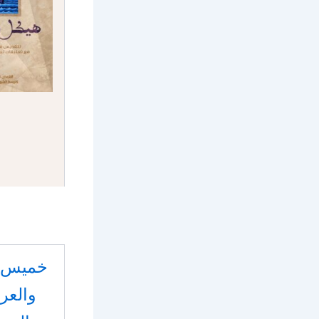
خميس ا
والع