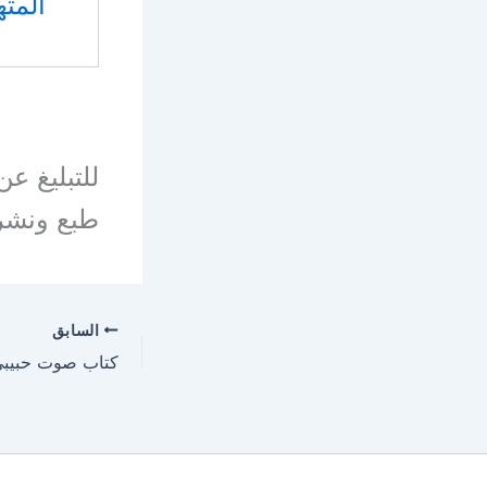
المته
للتبليغ ع
طبع ونشر
السابق