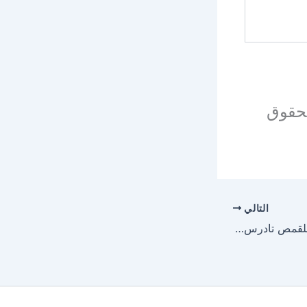
بحقوق
التالي
كتاب المواكب المتهللة للقمص تادرس يعقوب ملطي