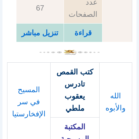
عدد
67
الصفحات
قراءة
تنزيل مباشر
كتب القمص
تادرس
المسيح
الله
يعقوب
في سر
والأبوه
ملطي
الإفخارستيا
المكتبة
المسيحية