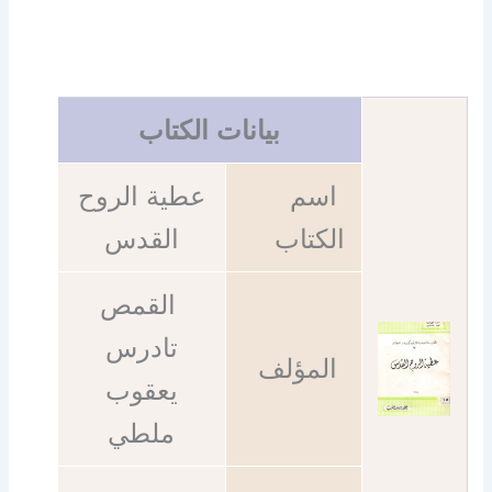
بيانات الكتاب
اسم
عطية الروح
الكتاب
القدس
القمص
تادرس
المؤلف
يعقوب
ملطي