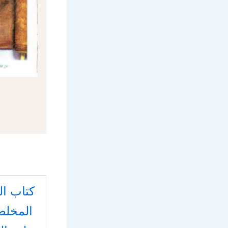
كتاب ا
المخل