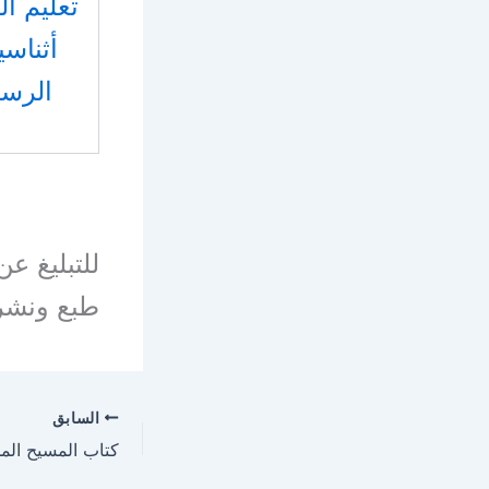
تعليم ا
أثناس
الرس
للتبليغ ع
طبع ونشر
السابق