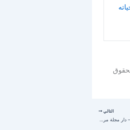
اته
بحقوق
التالي
كتاب المسيح في حياته – دار مجلة مرقس