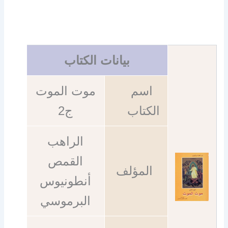
بيانات الكتاب
اسم
موت الموت
الكتاب
ج2
الراهب
القمص
المؤلف
أنطونيوس
البرموسي