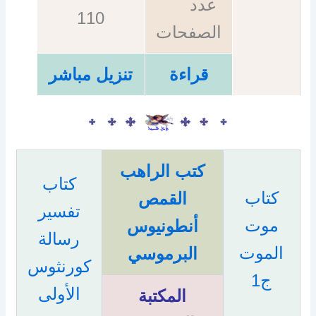
عدد
110
الصفحات
قراءة
تنزيل مباشر
كتب الراهب
كتاب
كتاب
القمص
تفسير
موت
أنطونيوس
رسالة
الموت
البرموسي
كورنثوس
ج1
الأولى
المكتبة