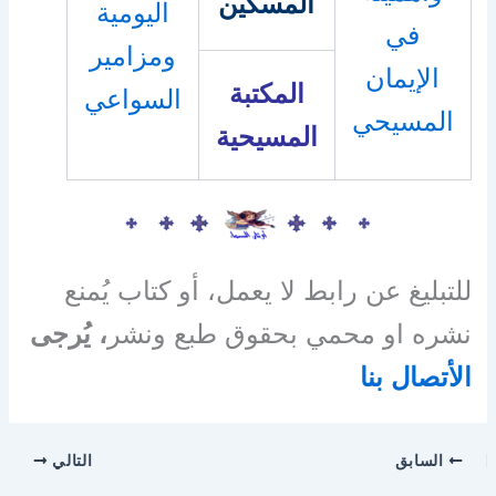
المسكين
اليومية
في
ومزامير
الإيمان
المكتبة
السواعي
المسيحي
المسيحية
للتبليغ عن رابط لا يعمل، أو كتاب يُمنع
نشره او محمي بحقوق طبع ونشر
، يُرجى
الأتصال بنا
السابق
التالي