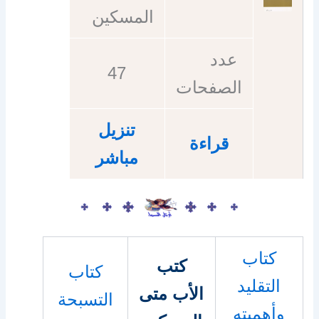
المسكين
عدد
47
الصفحات
تنزيل
قراءة
مباشر
كتاب
كتب
كتاب
التقليد
الأب متى
التسبحة
وأهميته