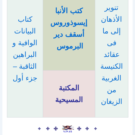
تنوير
كتب الأنبا
الأذهان
كتاب
إيسوذوروس
إلى ما
البيانات
أسقف دير
فى
الوافية و
البرموس
عقائد
البراهين
الكنيسة
الثاقبة –
الغربية
جزء أول
المكتبة
من
المسيحية
الزيغان