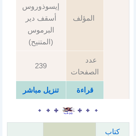
إيسوذوروس
المؤلف
أسقف دير
البرموس
(المتنيح)
عدد
239
الصفحات
قراءة
تنزيل مباشر
كتاب