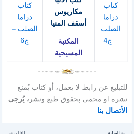
كتاب
كتاب
مكاريوس
دراما
دراما
أسقف المنيا
الصلب
الصلب –
– ج4
ج6
المكتبة
المسيحية
للتبليغ عن رابط لا يعمل، أو كتاب يُمنع
نشره او محمي بحقوق طبع ونشر
، يُرجى
الأتصال بنا
السابق
التالي