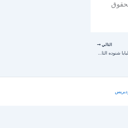
بحقوق
التالي
كتاب الوجود مع الله – البابا شنوده الثالث