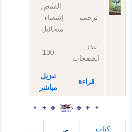
القمص
ترجمة
إشعياء
ميخائيل
عدد
130
الصفحات
تنزيل
قراءة
مباشر
كتاب