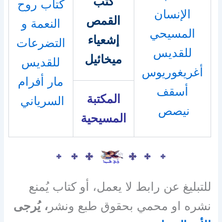
كتب
كتاب روح
الإنسان
القمص
النعمة و
المسيحي
إشعياء
التضرعات
للقديس
ميخائيل
للقديس
أغريغوريوس
مار أفرام
أسقف
المكتبة
السرياني
نيصص
المسيحية
للتبليغ عن رابط لا يعمل، أو كتاب يُمنع
نشره او محمي بحقوق طبع ونشر
، يُرجى